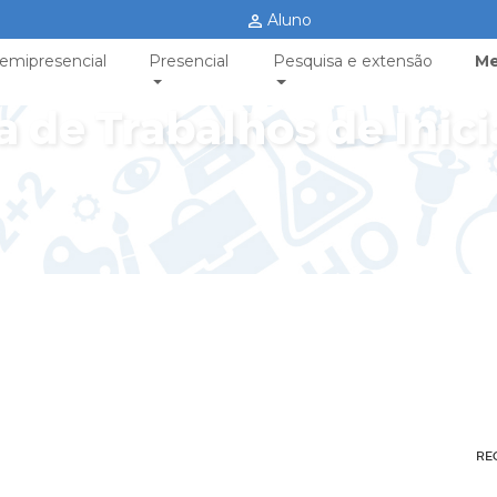
Aluno
emipresencial
Presencial
Pesquisa e extensão
Me
a de Trabalhos de Inici
RE