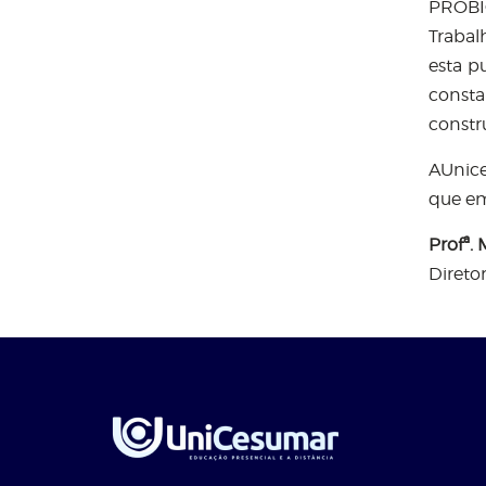
PROBIC
Trabal
esta p
const
constr
AUnice
que em
Profª.
Direto