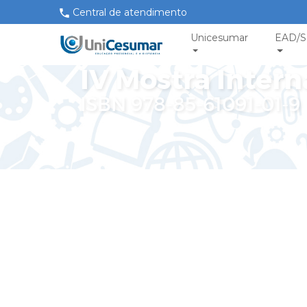
Central de atendimento
Unicesumar
EAD/S
IV Mostra Intern
ISBN 978-85-61091-01-9