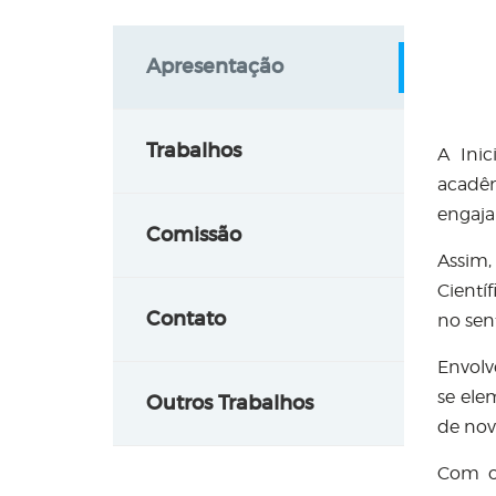
Apresentação
Trabalhos
A Inic
acadêm
engaja
Comissão
Assim,
Cientí
Contato
no sen
Envolv
se ele
Outros Trabalhos
de nov
Com o 