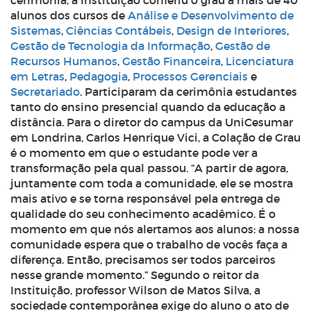
cerimônia, a Instituição conferiu o grau a mais de 40
alunos dos cursos de
Análise e Desenvolvimento de
Sistemas
,
Ciências Contábeis
,
Design de Interiores
,
Gestão de Tecnologia da Informação
,
Gestão de
Recursos Humanos
,
Gestão Financeira
,
Licenciatura
em Letras
,
Pedagogia
,
Processos Gerenciais
e
Secretariado
. Participaram da cerimônia estudantes
tanto do ensino presencial quando da educação a
distância. Para o diretor do campus da UniCesumar
em Londrina, Carlos Henrique Vici, a Colação de Grau
é o momento em que o estudante pode ver a
transformação pela qual passou. “A partir de agora,
juntamente com toda a comunidade, ele se mostra
mais ativo e se torna responsável pela entrega de
qualidade do seu conhecimento acadêmico. É o
momento em que nós alertamos aos alunos: a nossa
comunidade espera que o trabalho de vocês faça a
diferença. Então, precisamos ser todos parceiros
nesse grande momento.” Segundo o reitor da
Instituição, professor Wilson de Matos Silva, a
sociedade contemporânea exige do aluno o ato de