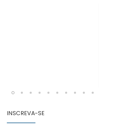
Doen
comun
INSCREVA-SE