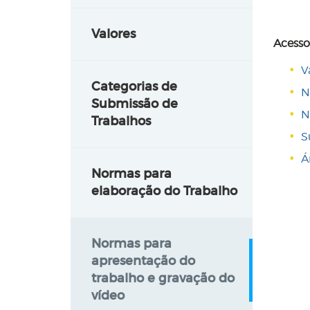
Valores
Acesso
V
Categorias de
N
Submissão de
N
Trabalhos
S
Á
Normas para
elaboração do Trabalho
Normas para
apresentação do
trabalho e gravação do
vídeo