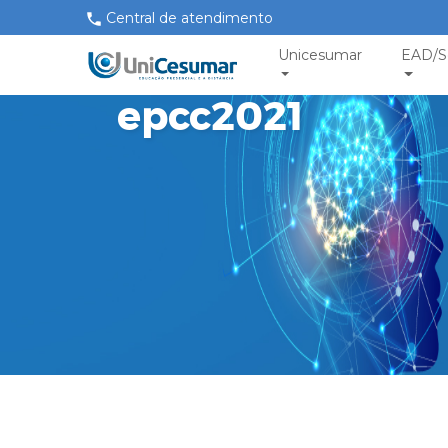
Central de atendimento
Unicesumar
EAD/S
epcc2021