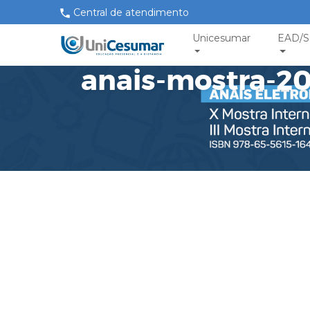
Central de atendimento
Unicesumar
EAD/S
anais-mostra-2