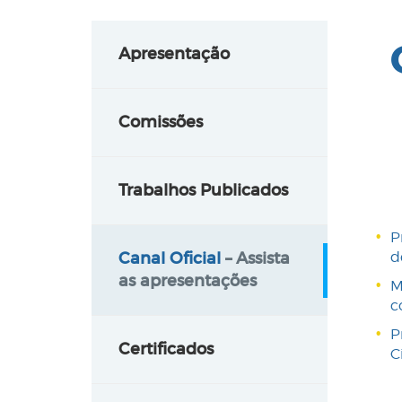
Apresentação
Comissões
Trabalhos Publicados
P
Canal Oficial
– Assista
d
as apresentações
M
c
P
Certificados
C