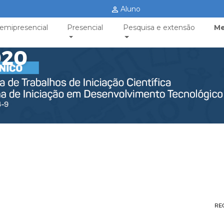
Aluno
emipresencial
Presencial
Pesquisa e extensão
Me
020
RE