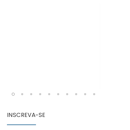
Doen
comun
INSCREVA-SE