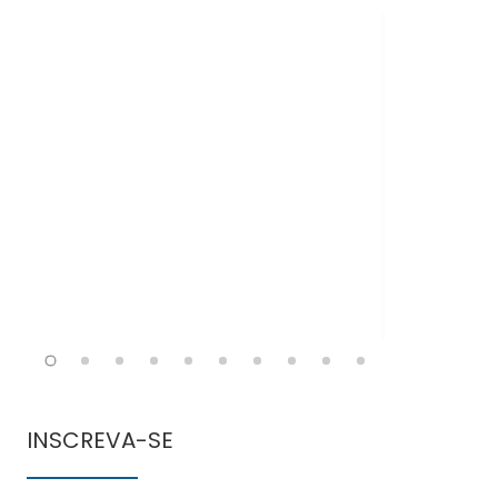
Doen
comun
INSCREVA-SE