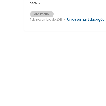
quem…
Leia mais
·
Unicesumar Educação a
1 de novembro de 2016