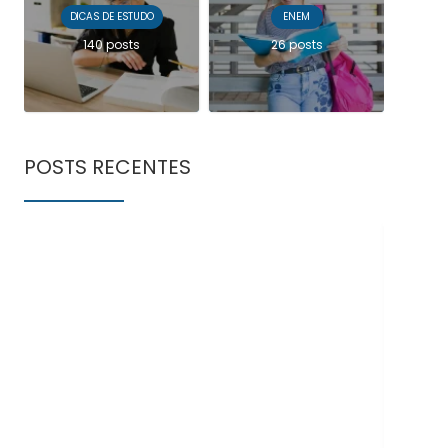
DICAS DE ESTUDO
ENEM
140 posts
26 posts
POSTS RECENTES
Doe