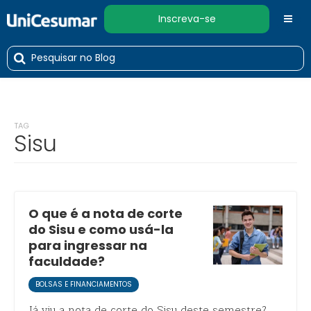
Inscreva-se
TAG
Sisu
O que é a nota de corte
do Sisu e como usá-la
para ingressar na
faculdade?
BOLSAS E FINANCIAMENTOS
Já viu a nota de corte do Sisu deste semestre?