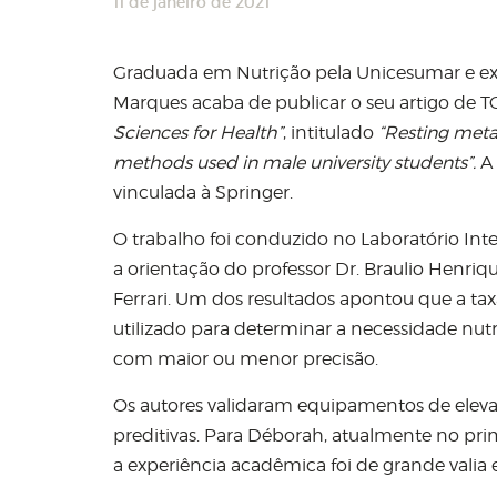
11 de janeiro de 2021
Graduada em Nutrição pela Unicesumar e ex-b
Marques acaba de publicar o seu artigo de TC
Sciences for Health”
, intitulado
“Resting meta
methods used in male university students”.
A
vinculada à Springer.
O trabalho foi conduzido no Laboratório Int
a orientação do professor Dr. Braulio Henri
Ferrari. Um dos resultados apontou que a 
utilizado para determinar a necessidade nutri
com maior ou menor precisão.
Os autores validaram equipamentos de elev
preditivas. Para Déborah, atualmente no p
a experiência acadêmica foi de grande valia 