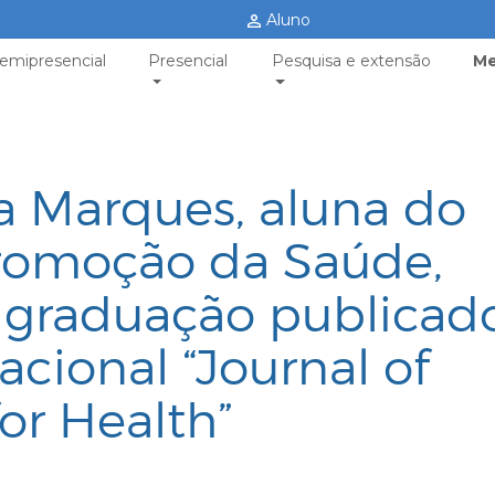
Aluno
emipresencial
Presencial
Pesquisa e extensão
Me
a Marques, aluna do
romoção da Saúde,
 graduação publicad
nacional “Journal of
or Health”