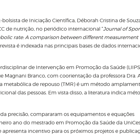
olsista de Iniciação Científica, Déborah Cristina de Souz
C de nutrição, no periódico internacional “
Journal of Spor
bolic rate: A comparison between different measurement
 revista é indexada nas principais bases de dados internaci
erdisciplinar de Intervenção em Promoção da Saúde (LIIPS
que Magnani Branco, com coorientação da professora Dra. 
taxa metabólica de repouso (TMR) é um método amplamen
cional das pessoas. Em vista disso, a literatura indica mét
ada precisão, compararam os equipamentos e equações
rimeiro ano do mestrado em Promoção da Saúde da UniCe
e apresenta incentivo para os próximos projetos e publicaç