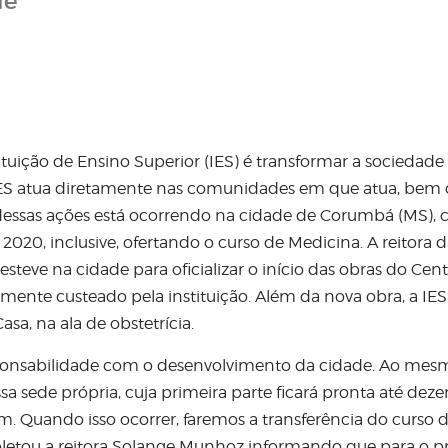
de
uição de Ensino Superior (IES) é transformar a sociedade
 a IES atua diretamente nas comunidades em que atua, be
 dessas ações está ocorrendo na cidade de Corumbá (MS), 
2020, inclusive, ofertando o curso de Medicina. A reitora 
teve na cidade para oficializar o início das obras do Cen
mente custeado pela instituição. Além da nova obra, a IES 
sa, na ala de obstetrícia.
esponsabilidade com o desenvolvimento da cidade. Ao mes
sede própria, cuja primeira parte ficará pronta até dez
. Quando isso ocorrer, faremos a transferência do curso 
pletou a reitora Solange Munhoz informando que para o 