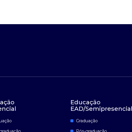
ação
Educação
encial
EAD/Semipresencia
uação
Graduação
graduação
Pós-graduação