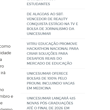
ESTUDANTES
DE ALAGOAS AO SBT:
VENCEDOR DE REALITY
CONQUISTA ESTÁGIO NA TV E
BOLSA DE JORNALISMO DA
UNICESUMAR
VITRU EDUCAÇÃO PROMOVE
m como
HACKATHON NACIONAL PARA
cidade
CRIAR SOLUÇÕES PARA
DESAFIOS REAIS DO
da
MERCADO DE EDUCAÇÃO
tro
irá
UNICESUMAR OFERECE
BOLSAS DE 100% PELO
PROUNI, INCLUINDO VAGAS
EM MEDICINA
mo
embro e
UNICESUMAR LANÇARÁ 435
de
NOVAS PÓS-GRADUAÇÕES
ATÉ O FINAL DE 2026 EM
próximo