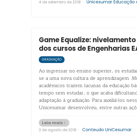
·
Unicesumar Educação a
4 de setembro de 2018
Game Equalize: nivelament
dos cursos de Engenharias 
GRADUAÇÃO
Ao ingressar no ensino superior, os estud
se a uma nova cultura de aprendizagem. Mu
acadêmicos trazem lacunas da educação bás
tempo sem estudar, o que acaba dificultan
adaptação à graduação. Para auxiliá-los nes
Unicesumar desenvolveu, entre outras açõ
Leia mais
·
Conteudo UniCesumar
3 de agosto de 2018