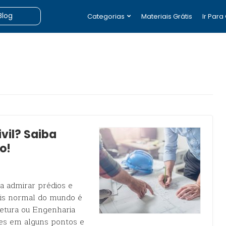
Categorias
Materiais Grátis
Ir Para
vil? Saiba
o!
a admirar prédios e
mais normal do mundo é
tetura ou Engenharia
tes em alguns pontos e