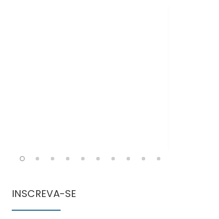
Doen
comun
INSCREVA-SE