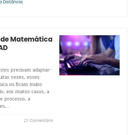
 Distância
o de Matemática
EAD
antes precisam adaptar-
itas vezes, esses
ica ou ficam muito
do, em muitos casos, a
se processo, a
es,…
Comentário