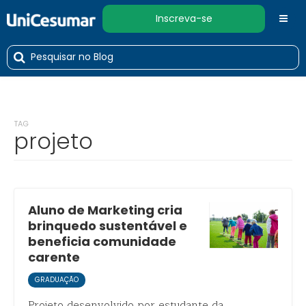
Inscreva-se
TAG
projeto
Aluno de Marketing cria
brinquedo sustentável e
beneficia comunidade
carente
GRADUAÇÃO
Projeto desenvolvido por estudante da