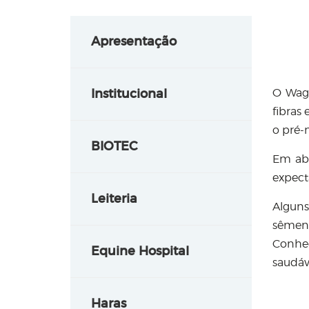
Apresentação
Institucional
O Wagy
fibras
o pré-
BIOTEC
Em abr
expect
Leiteria
Alguns
sêmen 
Conhec
Equine Hospital
saudáv
Haras