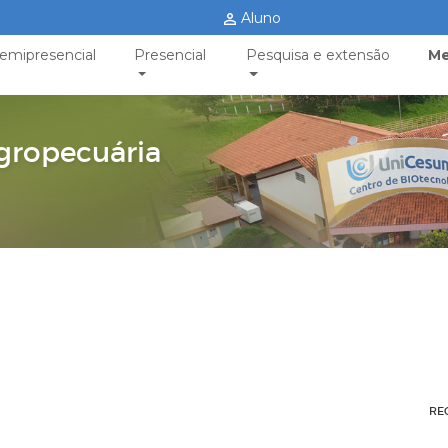
Aluno
emipresencial
Presencial
Pesquisa e extensão
Me
gropecuária
RE