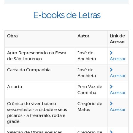
E-books de Letras
Obra
Autor
Link de
Acesso
Auto Representado na Festa
José de
de São Lourenço
Anchieta
Acessar
Carta da Companhia
José de
Anchieta
Acessar
A carta
Pero Vaz de
Caminha
Acessar
Crônica do viver baiano
Gregório de
seiscentista - a cidade e seus
Matos
Acessar
pícaros - a freira:ralo, roda e
grade
Seleção de Obras Poéticas
Gregório de