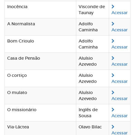
Inocência
Visconde de
Taunay
Acessar
A Normalista
Adolfo
Caminha
Acessar
Bom Crioulo
Adolfo
Caminha
Acessar
Casa de Pensão
Aluísio
Azevedo
Acessar
O cortiço
Aluísio
Azevedo
Acessar
O mulato
Aluísio
Azevedo
Acessar
O missionário
Inglês de
Sousa
Acessar
Via-Láctea
Olavo Bilac
Acessar