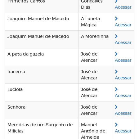
Primeiros Cantos
Gonçalves
Dias
Acessar
Joaquim Manuel de Macedo
A Luneta
Mágica
Acessar
Joaquim Manuel de Macedo
A Moreninha
Acessar
A pata da gazela
José de
Alencar
Acessar
Iracema
José de
Alencar
Acessar
Lucíola
José de
Alencar
Acessar
Senhora
José de
Alencar
Acessar
Memórias de um Sargento de
Manuel
Milícias
Antônio de
Acessar
Almeida