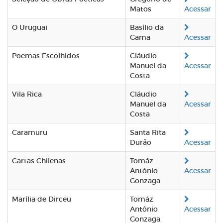
Matos
Acessar
O Uruguai
Basílio da
Gama
Acessar
Poemas Escolhidos
Cláudio
Manuel da
Acessar
Costa
Vila Rica
Cláudio
Manuel da
Acessar
Costa
Caramuru
Santa Rita
Durão
Acessar
Cartas Chilenas
Tomáz
Antônio
Acessar
Gonzaga
Marília de Dirceu
Tomáz
Antônio
Acessar
Gonzaga