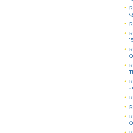
R
Q
R
R
1
R
Q
R
T
R
-
R
R
R
Q
R