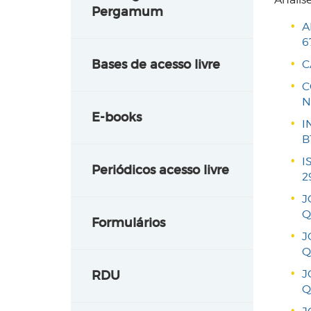
Pergamum
A
6
Bases de acesso livre
C
C
N
E-books
I
B
I
Periódicos acesso livre
2
J
Q
Formulários
J
Q
J
RDU
Q