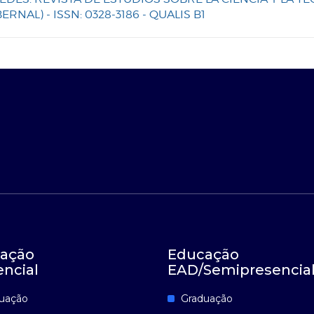
BERNAL) - ISSN: 0328-3186 - QUALIS B1
ação
Educação
encial
EAD/Semipresencia
uação
Graduação