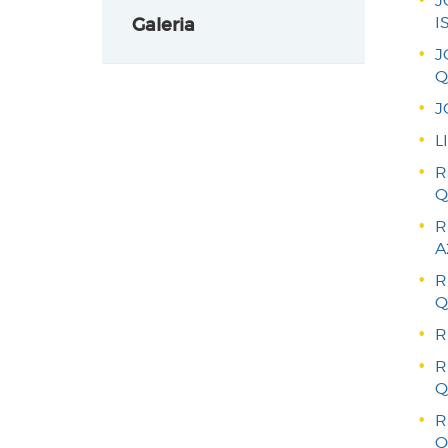
J
I
Galeria
J
Q
J
L
R
Q
R
A
R
Q
R
R
Q
R
Q