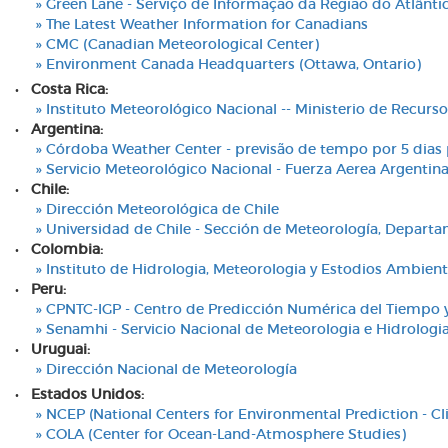
» Green Lane - Serviço de Informação da Região do Atlânti
» The Latest Weather Information for Canadians
» CMC (Canadian Meteorological Center)
» Environment Canada Headquarters (Ottawa, Ontario)
•
Costa Rica:
» Instituto Meteorológico Nacional -- Ministerio de Recursos
•
Argentina:
» Córdoba Weather Center - previsão de tempo por 5 dias 
» Servicio Meteorológico Nacional - Fuerza Aerea Argentin
•
Chile:
» Dirección Meteorológica de Chile
» Universidad de Chile - Sección de Meteorología, Departa
•
Colombia:
» Instituto de Hidrologia, Meteorologia y Estodios Ambient
•
Peru:
» CPNTC-IGP - Centro de Predicción Numérica del Tiempo y C
» Senamhi - Servicio Nacional de Meteorologia e Hidrologia
•
Uruguai:
» Dirección Nacional de Meteorología
•
Estados Unidos:
» NCEP (National Centers for Environmental Prediction - Cl
» COLA (Center for Ocean-Land-Atmosphere Studies)