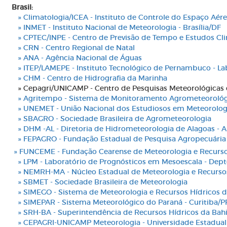
Brasil:
» Climatologia/ICEA - Instituto de Controle do Espaço Aér
» INMET - Instituto Nacional de Meteorologia - Brasília/DF
» CPTEC/INPE - Centro de Previsão de Tempo e Estudos Cli
» CRN - Centro Regional de Natal
» ANA - Agência Nacional de Águas
» ITEP/LAMEPE - Instituto Tecnológico de Pernambuco - La
» CHM - Centro de Hidrografia da Marinha
» Cepagri/UNICAMP - Centro de Pesquisas Meteorológicas e 
» Agritempo - Sistema de Monitoramento Agrometeorológ
» UNEMET - União Nacional dos Estudiosos em Meteorolog
» SBAGRO - Sociedade Brasileira de Agrometeorologia
» DHM -AL - Diretoria de Hidrometeorologia de Alagoas - A
» FEPAGRO - Fundação Estadual de Pesquisa Agropecuária 
» FUNCEME - Fundação Cearense de Meteorologia e Recursos
» LPM - Laboratório de Prognósticos em Mesoescala - Depto.
» NEMRH-MA - Núcleo Estadual de Meteorologia e Recursos
» SBMET - Sociedade Brasileira de Meteorologia
» SIMEGO - Sistema de Meteorologia e Recursos Hídricos do
» SIMEPAR - Sistema Meteorológico do Paraná - Curitiba/P
» SRH-BA - Superintendência de Recursos Hídricos da Bahi
» CEPAGRI-UNICAMP Meteorologia - Universidade Estadual