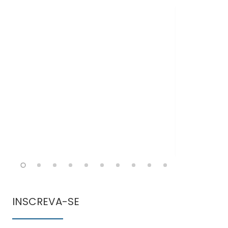
Doen
comun
INSCREVA-SE