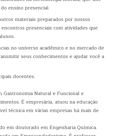
 do ensino presencial.
outros materiais preparados por nossos
de encontros presenciais com atividades que
alunos.
ncias no universo acadêmico e no mercado de
transmitir seus conhecimentos e ajudar você a
cipais docentes.
em Gastronomia Natural e Funcional e
imentos. É empresária, atuou na educação
ável técnica em várias empresas há mais de
do em doutorado em Engenharia Química.
ntrada em Empreendedorismo. É
professor