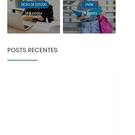
DICAS DE ESTUDO
ENEM
140 posts
26 posts
POSTS RECENTES
Doe