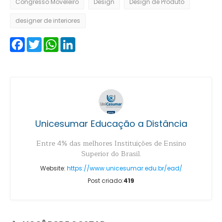
Congresso Moveleiro
Design
Design de Produto
designer de interiores
Facebook
Twitter
WhatsApp
LinkedIn
Unicesumar Educação a Distância
Entre 4% das melhores Instituições de Ensino
Superior do Brasil.
Website:
https://www.unicesumar.edu.br/ead/
Post criado:
419