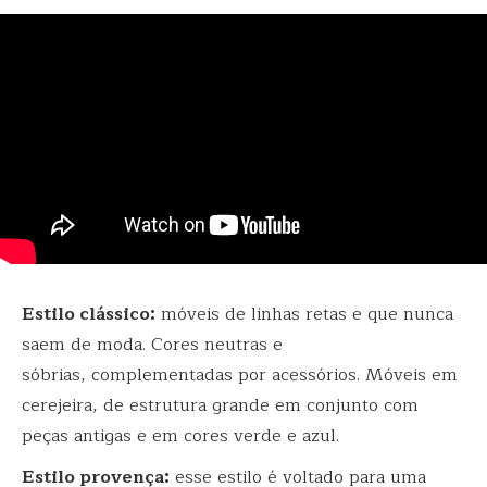
Estilo clássico:
móveis de linhas retas e que nunca
saem de moda. Cores neutras e
sóbrias, complementadas por acessórios. Móveis em
cerejeira, de estrutura grande em conjunto com
peças antigas e em cores verde e azul.
Estilo provença:
esse estilo é voltado para uma