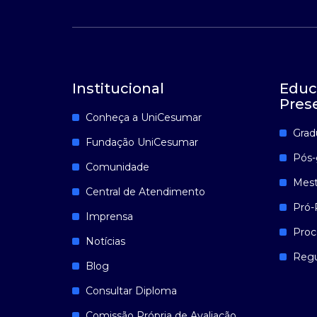
Institucional
Educ
Pres
Conheça a UniCesumar
Grad
Fundação UniCesumar
Pós-
Comunidade
Mest
Central de Atendimento
Pró-
Imprensa
Proc
Notícias
Reg
Blog
Consultar Diploma
Comissão Própria de Avaliação