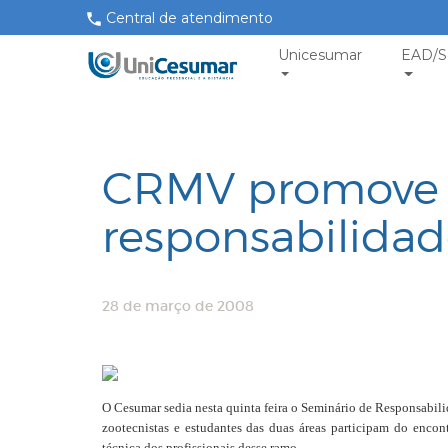
Central de atendimento
Unicesumar
EAD/S
CRMV promove 
responsabilidad
28 de março de 2008
O Cesumar sedia nesta quinta feira o Seminário de Responsabi
zootecnistas e estudantes das duas áreas participam do encon
técnica dos profissionais desse ramo.