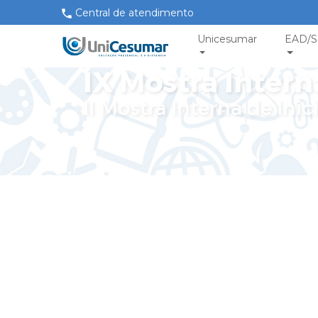
Central de atendimento
Unicesumar
EAD/S
IX Mostra Intern
II Mostra Interna de In