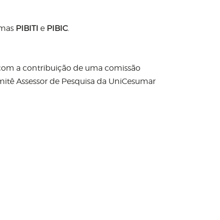
amas
PIBITI
e
PIBIC
.
s com a contribuição de uma comissão
itê Assessor de Pesquisa da UniCesumar