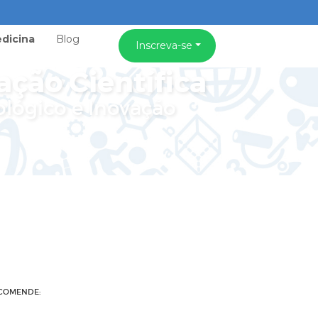
dicina
Blog
Inscreva-se
ação Científica
ológico e Inovação
COMENDE: