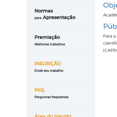
Obj
Normas
Acadêm
Apresentação
para
Púb
Para a
Premiação
cientí
Melhores trabalhos
(CAPEC
INSCRIÇÃO
Envie seu trabalho
FAQ
Perguntas frequentes
Área do Inscrito