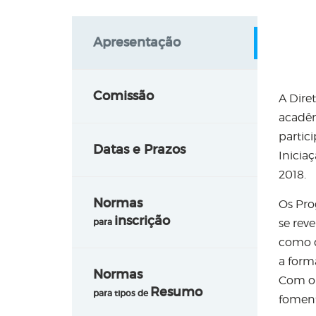
Apresentação
Comissão
A Dire
acadêm
partici
Datas e Prazos
Inicia
2018.
Normas
Os Pro
inscrição
para
se rev
como d
a form
Normas
Com o 
Resumo
para tipos de
foment