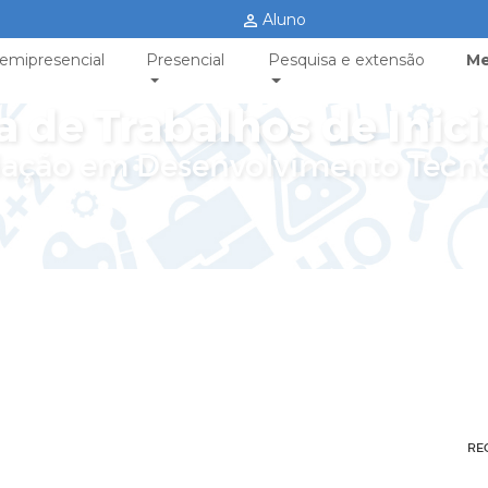
Aluno
emipresencial
Presencial
Pesquisa e extensão
Me
a de Trabalhos de Inici
iciação em Desenvolvimento Tecn
RE