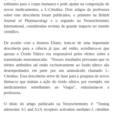
estímulos para o corpo humano) e pode ajudar na composição de
novos medicamentos, a L-Citrulina. Dois artigos da professora
sobre esta descoberta foram publicados, o primeiro na British
Journal of Pharmacology e o segundo na Neurochemistry
International, consideradas revistas de grande impacto no mundo
científico.
De acordo com a doutora Eliane, trata-se de uma importante
descoberta para a ciência já que, até então, acreditava-se que
apenas o Óxido Nítrico era responsável pelos efeitos sobre a
transmissão neuromuscular. "Nossos resultados provaram que os
efeitos atribuídos até então exclusivamente ao óxido nítrico são
desempenhados em parte por um aminoácido chamado L-
Citrulina. Essa descoberta serve de base para a pesquisa de novos
fármacos que imitam a ação do óxido nítrico, por exemplo, em
medicamentos semelhantes ao Viagra", entusiasma-se a
professora.
O título do artigo publicado na Neurochemistry é: "Tuning
adenosine A1 and A2A receptors activation mediates L citrulline