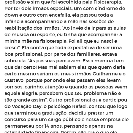
profissão e sim que foi escolhida pela Fisioterapia.
Por ter dois irmãos especiais, um com síndrome de
down e outro com encefalia, ela passou toda a
infância acompanhando a mãe nas sessões de
reabilitação dos irmãos. “Ao invés de ir para as aulas
de música ou esporte, eu tinha que acompanhar a
minha mãe na fisioterapia. Foi ali que eu nasci e
cresci”. Ela conta que toda expectativa de ser uma
boa profissional, por parte dos familiares, estava
sobre ela. “As pessoas pensavam: Essa menina tem
que dar certo! Mas mal sabiam elas que quem daria
certo mesmo seriam os meus irmãos Guilherme e o
Gustavo, porque por onde eles passam eles levam
sorrisos, carinho, atenção e quando as pessoas veem
aquela alegria, percebem que seu problema não é
tão grande assim”. Outro profissional que participou
do Vocação Day, o psicólogo Rafael, contou que logo
que terminou a graduação, decidiu prestar um
concurso para um cargo público e nessa empresa ele
permaneceu por 14 anos, pensando apenas na
estabilidade financeira. Porém não era o que ele