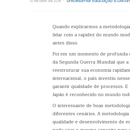
·
Unicesumar Educação a Distân
13 de abril de 2018
Quando explicarmos a metodologia 5
lidar com a rapidez do mundo mod
antes disso.
Foi em um momento de profunda cr
da Segunda Guerra Mundial que a 
reestruturar sua economia rapida
internacional, o país investiu nes
garantir qualidade de processos. E
Japão é reconhecido no mundo tod
O interessante de boas metodologia
diferentes cenários. A metodologia
qualidade e desenvolvimento de e
pode usar o mesmo conceito para o