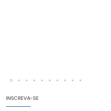
Doen
comun
INSCREVA-SE