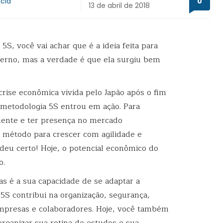
cia
0
13 de abril de 2018
S, você vai achar que é a ideia feita para
erno, mas a verdade é que ela surgiu bem
ise econômica vivida pelo Japão após o fim
metodologia 5S entrou em ação. Para
mente e ter presença no mercado
se método para crescer com agilidade e
 deu certo! Hoje, o potencial econômico do
o.
s é a sua capacidade de se adaptar a
 5S contribui na organização, segurança,
mpresas e colaboradores. Hoje, você também
rganizar sua rotina de estudos e sua