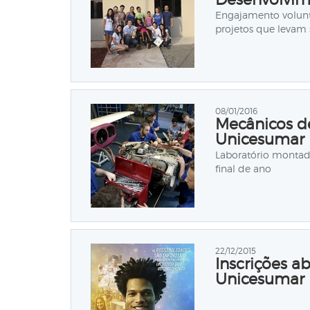
Engajamento volunt
projetos que levam
08/01/2016
Mecânicos d
Unicesumar
Laboratório montad
final de ano
22/12/2015
Inscrições a
Unicesumar