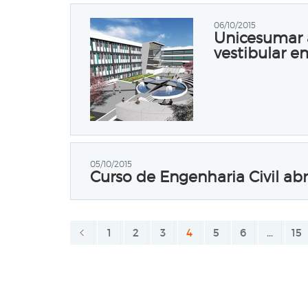
06/10/2015
Unicesumar a
vestibular e
05/10/2015
Curso de Engenharia Civil a
1
2
3
4
5
6
…
15