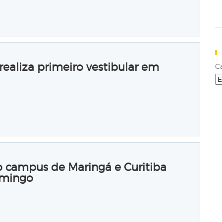
ealiza primeiro vestibular em
C
o campus de Maringá e Curitiba
omingo