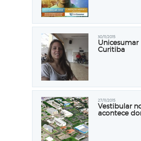
30/11/2015
Unicesumar r
Curitiba
27/11/2015
Vestibular n
acontece d