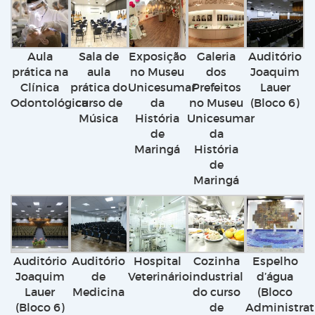
Aula
Sala de
Exposição
Galeria
Auditório
prática na
aula
no Museu
dos
Joaquim
Clínica
prática do
Unicesumar
Prefeitos
Lauer
Odontológica
curso de
da
no Museu
(Bloco 6)
Música
História
Unicesumar
de
da
Maringá
História
de
Maringá
Auditório
Auditório
Hospital
Cozinha
Espelho
Joaquim
de
Veterinário
industrial
d’água
Lauer
Medicina
do curso
(Bloco
(Bloco 6)
de
Administrat