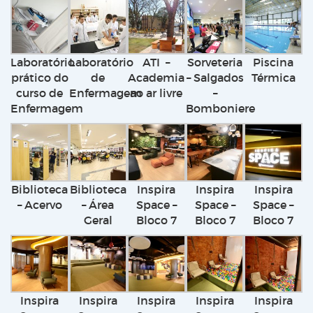
Laboratório
Laboratório
ATI –
Sorveteria
Piscina
prático do
de
Academia
– Salgados
Térmica
curso de
Enfermagem
ao ar livre
–
Enfermagem
Bomboniere
Biblioteca
Biblioteca
Inspira
Inspira
Inspira
– Acervo
– Área
Space –
Space –
Space –
Geral
Bloco 7
Bloco 7
Bloco 7
Inspira
Inspira
Inspira
Inspira
Inspira