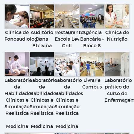
Clínica de
Auditório
Restaurante-
Agência
Clínica de
Fonoaudiologia
Dona
Escola Lev
Bancária –
Nutrição
Etelvina
Grill
Bloco 8
Laboratório
Laboratório
Laboratório
Livraria
Laboratório
de
de
de
Campus
prático do
Habilidades
Habilidades
Habilidades
curso de
Clínicas e
Clínicas e
Clínicas e
Enfermage
Simulação
Simulação
Simulação
Realística
Realística
Realística
–
–
–
Medicina
Medicina
Medicina