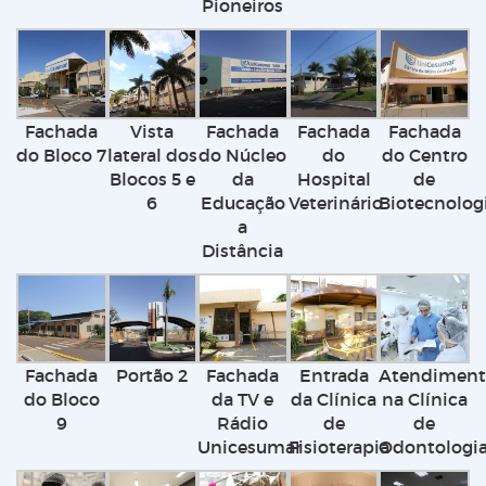
Pioneiros
Fachada
Vista
Fachada
Fachada
Fachada
do Bloco 7
lateral dos
do Núcleo
do
do Centro
Blocos 5 e
da
Hospital
de
6
Educação
Veterinário
Biotecnolog
a
Distância
Fachada
Portão 2
Fachada
Entrada
Atendimen
do Bloco
da TV e
da Clínica
na Clínica
9
Rádio
de
de
Unicesumar
Fisioterapia
Odontologi