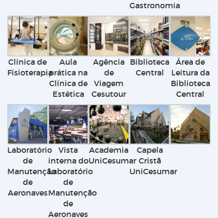
Gastronomia
Clínica de
Aula
Agência
Biblioteca
Área de
Fisioterapia
prática na
de
Central
Leitura da
Clínica de
Viagem
Biblioteca
Estética
Cesutour
Central
Laboratório
Vista
Academia
Capela
de
interna do
UniCesumar
Cristã
Manutenção
Laboratório
UniCesumar
de
de
Aeronaves
Manutenção
de
Aeronaves