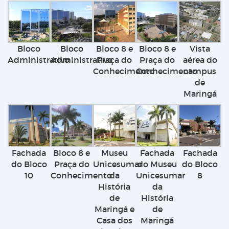
Bloco
Bloco
Bloco 8 e
Bloco 8 e
Vista
Administrativo
Administrativo
Praça do
Praça do
aérea do
Conhecimento
Conhecimento
campus
de
Maringá
Fachada
Bloco 8 e
Museu
Fachada
Fachada
do Bloco
Praça do
Unicesumar
do Museu
do Bloco
10
Conhecimento
da
Unicesumar
8
História
da
de
História
Maringá e
de
Casa dos
Maringá