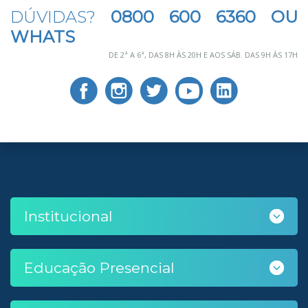
DÚVIDAS?
0800 600 6360 OU
WHATS
DE 2ª A 6ª, DAS 8H ÀS 20H E AOS SÁB. DAS 9H ÀS 17H
Institucional
Educação Presencial