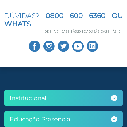
DÚVIDAS?
0800 600 6360 OU
WHATS
DE 2ª A 6ª, DAS 8H ÀS 20H E AOS SÁB. DAS 9H ÀS 17H
Institucional
Educação Presencial