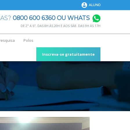
ALUNO
DAS?
0800 600 6360 OU WHATS
DE 2ª A 6ª, DAS 8H ÀS 20H E AOS SÁB. DAS 9H ÀS 17H
Pesquisa
Polos
Inscreva-se gratuitamente