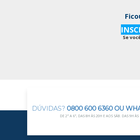
Fico
INSC
Se você
DÚVIDAS?
0800 600 6360 OU WH
DE 2ª A 6ª, DAS 8H ÀS 20H E AOS SÁB. DAS 9H ÀS