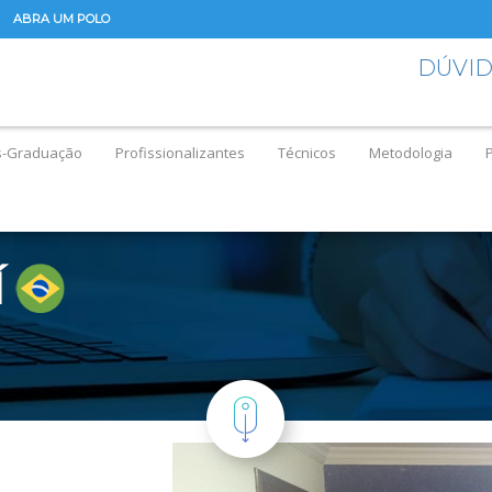
ABRA UM POLO
DÚVI
s-Graduação
Profissionalizantes
Técnicos
Metodologia
Í