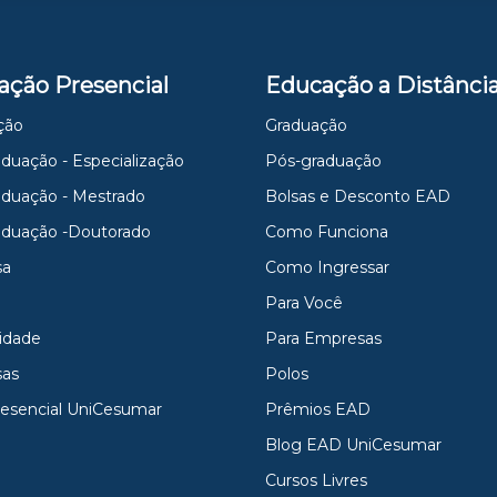
ação Presencial
Educação a Distânci
ção
Graduação
duação - Especialização
Pós-graduação
aduação - Mestrado
Bolsas e Desconto EAD
aduação -Doutorado
Como Funciona
sa
Como Ingressar
Para Você
idade
Para Empresas
as
Polos
resencial UniCesumar
Prêmios EAD
Blog EAD UniCesumar
Cursos Livres