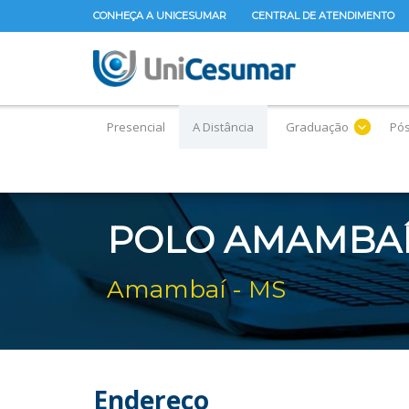
CONHEÇA A UNICESUMAR
CENTRAL DE ATENDIMENTO
Presencial
A Distância
Graduação
Pó
POLO AMAMBA
Amambaí - MS
Endereço