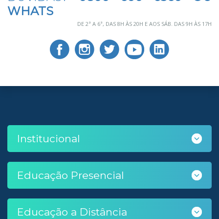
WHATS
DE 2ª A 6ª, DAS 8H ÀS 20H E AOS SÁB. DAS 9H ÀS 17H
Institucional
Educação Presencial
Educação a Distância