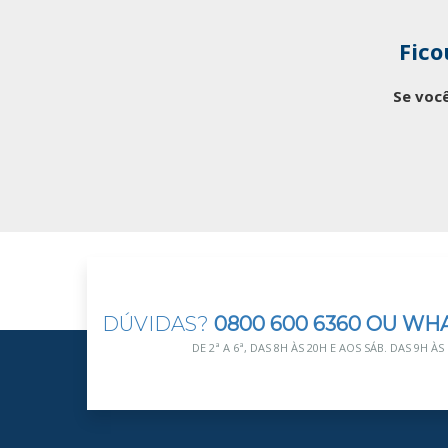
Fico
Se você
DÚVIDAS?
0800 600 6360 OU WH
DE 2ª A 6ª, DAS 8H ÀS 20H E AOS SÁB. DAS 9H ÀS