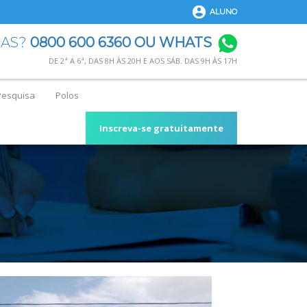
ALUNO
DAS?
0800 600 6360 OU WHATS
DE 2ª A 6ª, DAS 8H ÀS 20H E AOS SÁB. DAS 9H ÀS 17H
Pesquisa
Polos
Inscreva-se gratuitamente