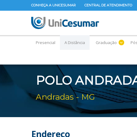
CONHEÇA A UNICESUMAR
CENTRAL DE ATENDIMENTO
Presencial
A Distância
Graduação
Pó
POLO ANDRAD
Andradas - MG
Endereço