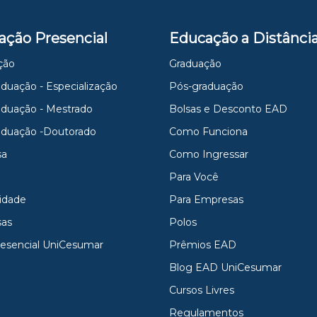
ação Presencial
Educação a Distânci
ção
Graduação
duação - Especialização
Pós-graduação
aduação - Mestrado
Bolsas e Desconto EAD
aduação -Doutorado
Como Funciona
sa
Como Ingressar
Para Você
idade
Para Empresas
as
Polos
resencial UniCesumar
Prêmios EAD
Blog EAD UniCesumar
Cursos Livres
Regulamentos