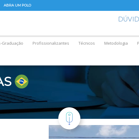
ABRA UM POLO
DÚVI
s-Graduação
Profissionalizantes
Técnicos
Metodologia
AS