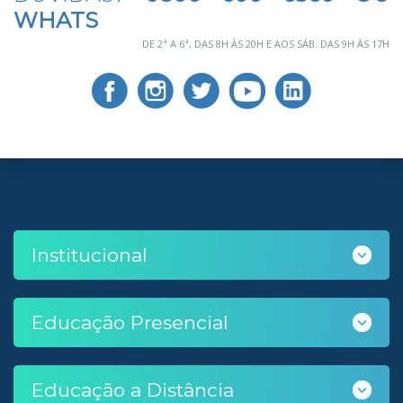
WHATS
DE 2ª A 6ª, DAS 8H ÀS 20H E AOS SÁB. DAS 9H ÀS 17H
Institucional
Educação Presencial
Educação a Distância