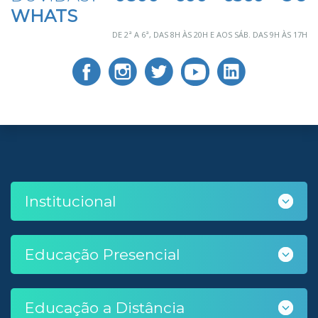
WHATS
DE 2ª A 6ª, DAS 8H ÀS 20H E AOS SÁB. DAS 9H ÀS 17H
Institucional
Educação Presencial
Educação a Distância