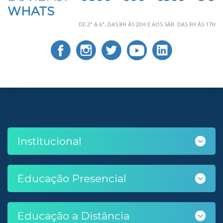
WHATS
DE 2ª A 6ª, DAS 8H ÀS 20H E AOS SÁB. DAS 9H ÀS 17H
Institucional
Educação Presencial
Educação a Distância