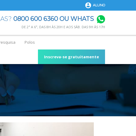
ALUNO
DAS?
0800 600 6360 OU WHATS
DE 2ª A 6ª, DAS 8H ÀS 20H E AOS SÁB. DAS 9H ÀS 17H
Pesquisa
Polos
Inscreva-se gratuitamente