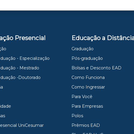
ação Presencial
Educação a Distânci
ção
Graduação
duação - Especialização
Pós-graduação
aduação - Mestrado
Bolsas e Desconto EAD
aduação -Doutorado
Como Funciona
sa
Como Ingressar
Para Você
idade
Para Empresas
as
Polos
resencial UniCesumar
Prêmios EAD