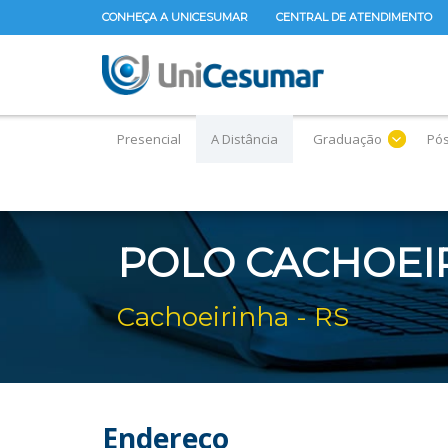
CONHEÇA A UNICESUMAR
CENTRAL DE ATENDIMENTO
Presencial
A Distância
Graduação
Pó
POLO CACHOEIR
Cachoeirinha - RS
Endereço