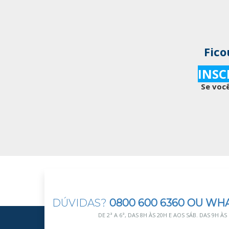
Fico
INSC
Se você
DÚVIDAS?
0800 600 6360 OU WH
DE 2ª A 6ª, DAS 8H ÀS 20H E AOS SÁB. DAS 9H ÀS