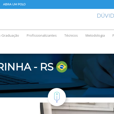
ABRA UM POLO
DÚVI
s-Graduação
Profissionalizantes
Técnicos
Metodologia
INHA - RS