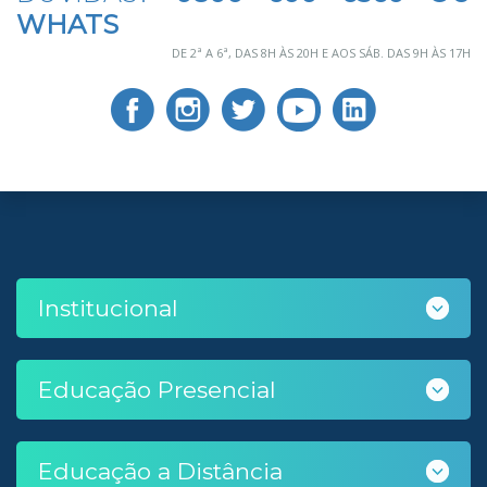
WHATS
DE 2ª A 6ª, DAS 8H ÀS 20H E AOS SÁB. DAS 9H ÀS 17H
Institucional
Educação Presencial
Educação a Distância