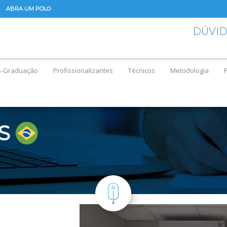
ABRA UM POLO
DÚVI
s-Graduação
Profissionalizantes
Técnicos
Metodologia
S