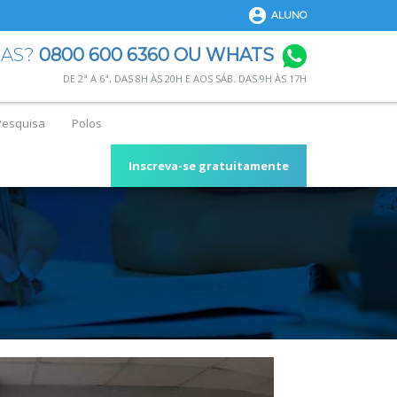
ALUNO
DAS?
0800 600 6360 OU WHATS
DE 2ª A 6ª, DAS 8H ÀS 20H E AOS SÁB. DAS 9H ÀS 17H
Pesquisa
Polos
Inscreva-se gratuitamente