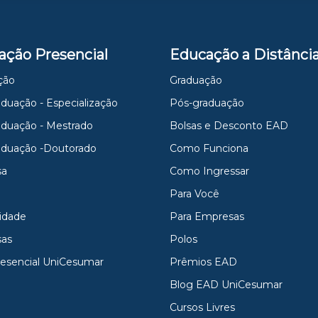
ação Presencial
Educação a Distânci
ção
Graduação
duação - Especialização
Pós-graduação
aduação - Mestrado
Bolsas e Desconto EAD
aduação -Doutorado
Como Funciona
sa
Como Ingressar
Para Você
idade
Para Empresas
as
Polos
resencial UniCesumar
Prêmios EAD
Blog EAD UniCesumar
Cursos Livres