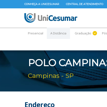
CONHEÇA A UNICESUMAR
CENTRAL DE ATENDIMENTO
Presencial
A Distância
Graduação
Pó
POLO CAMPINA
Campinas - SP
Endereço