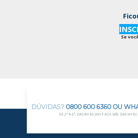
Fico
INSC
Se você
DÚVIDAS?
0800 600 6360 OU WH
DE 2ª A 6ª, DAS 8H ÀS 20H E AOS SÁB. DAS 9H ÀS