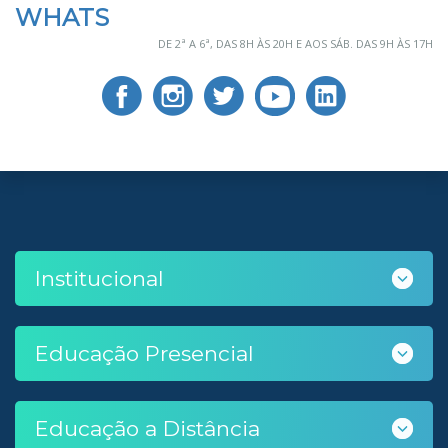
WHATS
DE 2ª A 6ª, DAS 8H ÀS 20H E AOS SÁB. DAS 9H ÀS 17H
Institucional
Educação Presencial
Educação a Distância