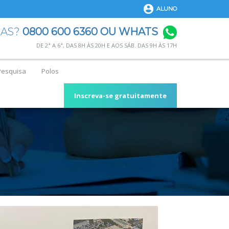
ALUNO
DAS?
0800 600 6360 OU WHATS
DE 2ª A 6ª, DAS 8H ÀS 20H E AOS SÁB. DAS 9H ÀS 17H
Pesquisa
Polos
Inscreva-se gratuitamente