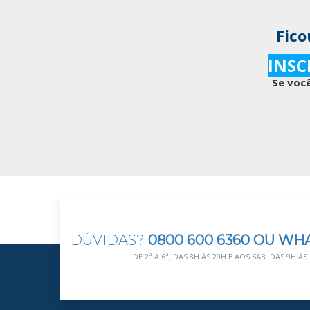
Fico
INSC
Se você
DÚVIDAS?
0800 600 6360 OU WH
DE 2ª A 6ª, DAS 8H ÀS 20H E AOS SÁB. DAS 9H ÀS