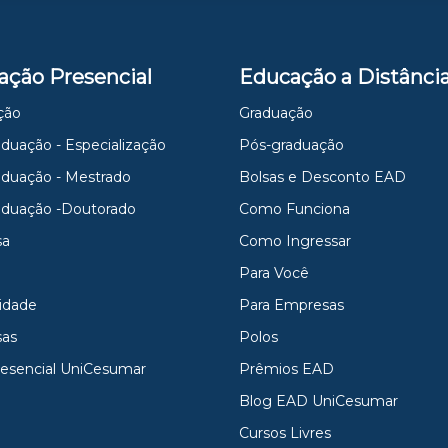
ação Presencial
Educação a Distânci
ção
Graduação
duação - Especialização
Pós-graduação
aduação - Mestrado
Bolsas e Desconto EAD
aduação -Doutorado
Como Funciona
sa
Como Ingressar
Para Você
idade
Para Empresas
as
Polos
resencial UniCesumar
Prêmios EAD
Blog EAD UniCesumar
Cursos Livres