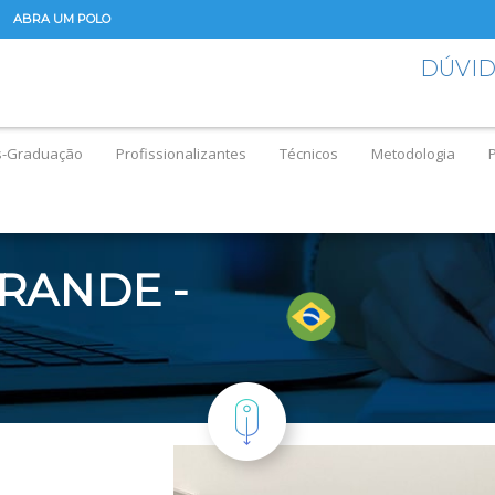
ABRA UM POLO
DÚVI
s-Graduação
Profissionalizantes
Técnicos
Metodologia
RANDE -