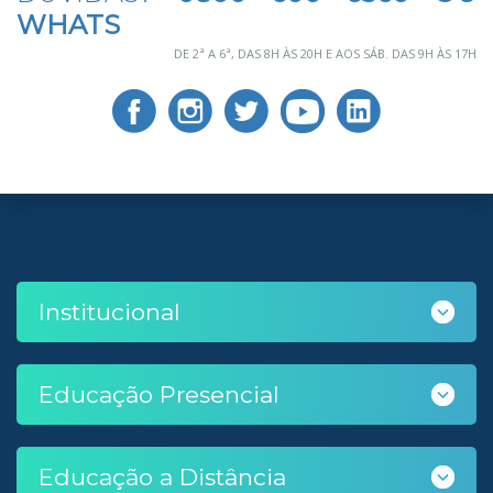
WHATS
DE 2ª A 6ª, DAS 8H ÀS 20H E AOS SÁB. DAS 9H ÀS 17H
Institucional
Educação Presencial
Educação a Distância