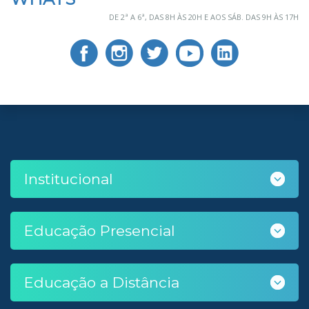
DE 2ª A 6ª, DAS 8H ÀS 20H E AOS SÁB. DAS 9H ÀS 17H
Institucional
Educação Presencial
Educação a Distância