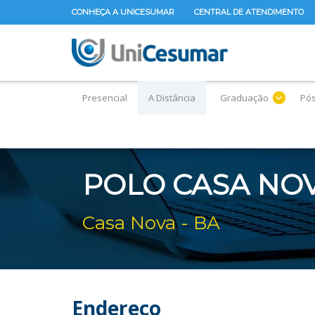
CONHEÇA A UNICESUMAR
CENTRAL DE ATENDIMENTO
Presencial
A Distância
Graduação
Pó
POLO CASA NO
Casa Nova - BA
Endereço