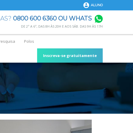
ALUNO
DAS?
0800 600 6360 OU WHATS
DE 2ª A 6ª, DAS 8H ÀS 20H E AOS SÁB. DAS 9H ÀS 17H
Pesquisa
Polos
Inscreva-se gratuitamente