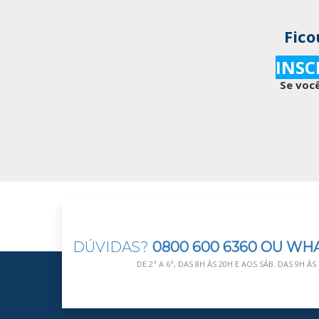
Fico
INSC
Se você
DÚVIDAS?
0800 600 6360 OU WH
DE 2ª A 6ª, DAS 8H ÀS 20H E AOS SÁB. DAS 9H ÀS