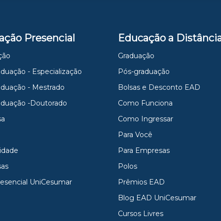
ação Presencial
Educação a Distânci
ção
Graduação
duação - Especialização
Pós-graduação
aduação - Mestrado
Bolsas e Desconto EAD
aduação -Doutorado
Como Funciona
sa
Como Ingressar
Para Você
idade
Para Empresas
as
Polos
resencial UniCesumar
Prêmios EAD
Blog EAD UniCesumar
Cursos Livres