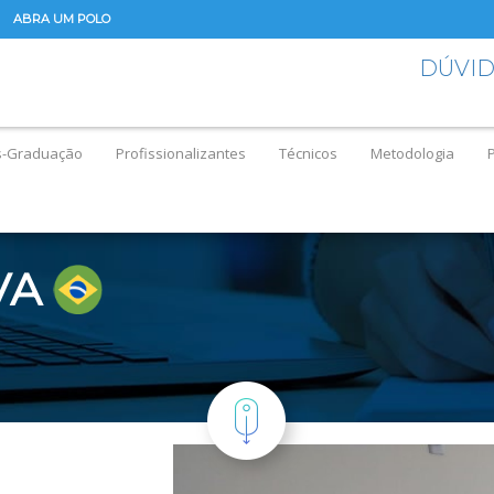
ABRA UM POLO
DÚVI
s-Graduação
Profissionalizantes
Técnicos
Metodologia
VA