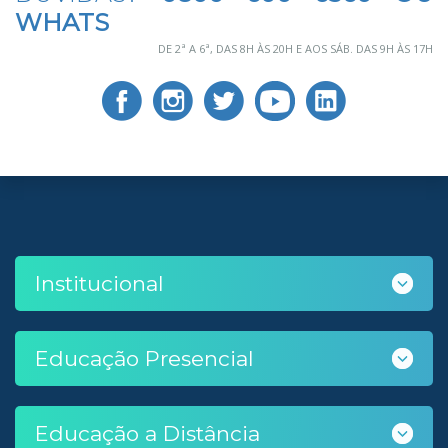
WHATS
DE 2ª A 6ª, DAS 8H ÀS 20H E AOS SÁB. DAS 9H ÀS 17H
Institucional
Educação Presencial
Educação a Distância