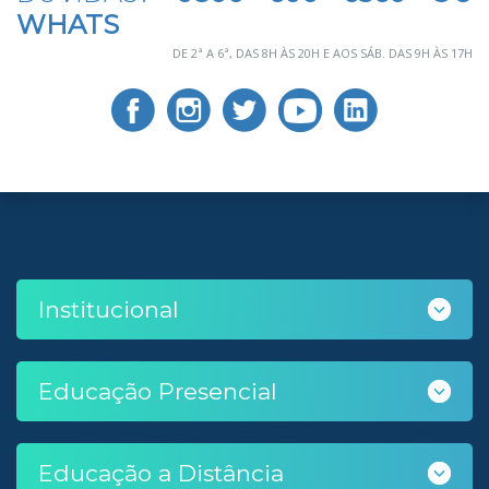
WHATS
DE 2ª A 6ª, DAS 8H ÀS 20H E AOS SÁB. DAS 9H ÀS 17H
Institucional
Educação Presencial
Educação a Distância