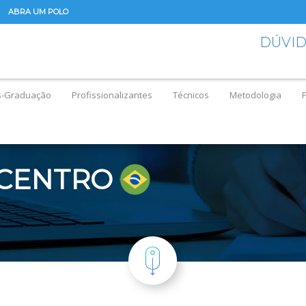
ABRA UM POLO
DÚVI
s-Graduação
Profissionalizantes
Técnicos
Metodologia
 CENTRO