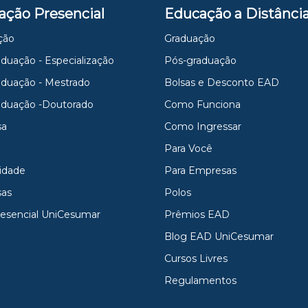
ação Presencial
Educação a Distânci
ção
Graduação
duação - Especialização
Pós-graduação
aduação - Mestrado
Bolsas e Desconto EAD
aduação -Doutorado
Como Funciona
sa
Como Ingressar
Para Você
idade
Para Empresas
as
Polos
resencial UniCesumar
Prêmios EAD
Blog EAD UniCesumar
Cursos Livres
Regulamentos