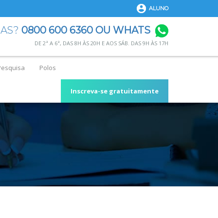
ALUNO
DAS?
0800 600 6360 OU WHATS
DE 2ª A 6ª, DAS 8H ÀS 20H E AOS SÁB. DAS 9H ÀS 17H
Pesquisa
Polos
Inscreva-se gratuitamente