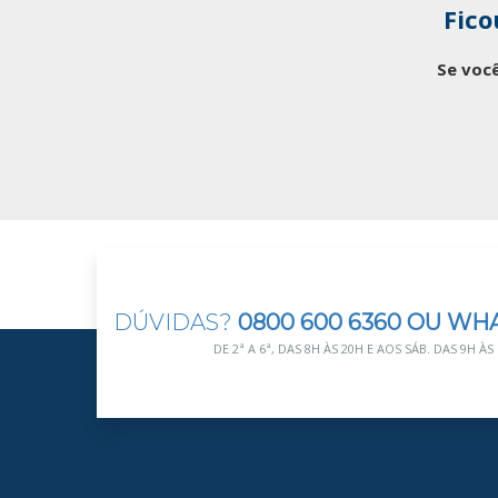
Fico
Se você
DÚVIDAS?
0800 600 6360 OU WH
DE 2ª A 6ª, DAS 8H ÀS 20H E AOS SÁB. DAS 9H ÀS