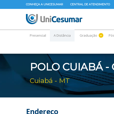
CONHEÇA A UNICESUMAR
CENTRAL DE ATENDIMENTO
Presencial
A Distância
Graduação
Pó
POLO CUIABÁ -
Cuiabá - MT
Endereço