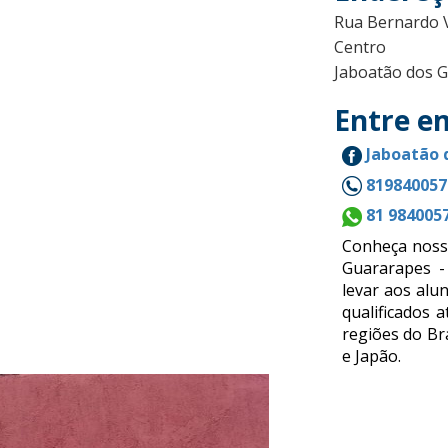
Rua Bernardo V
Centro
Jaboatão dos G
Entre e
Jaboatão 
819840057
81 984005
Conheça noss
Guararapes -
levar aos alu
qualificados 
regiões do Br
e Japão.