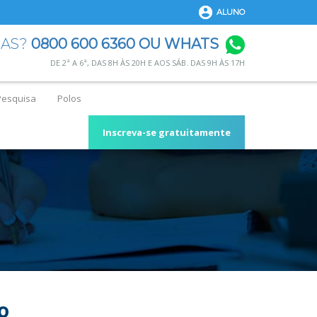
ALUNO
DAS?
0800 600 6360 OU WHATS
DE 2ª A 6ª, DAS 8H ÀS 20H E AOS SÁB. DAS 9H ÀS 17H
Pesquisa
Polos
Inscreva-se gratuitamente
o