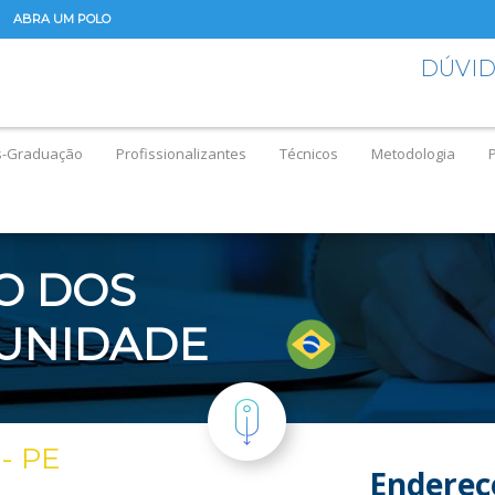
ABRA UM POLO
DÚVI
s-Graduação
Profissionalizantes
Técnicos
Metodologia
O DOS
 UNIDADE
- PE
Endereç