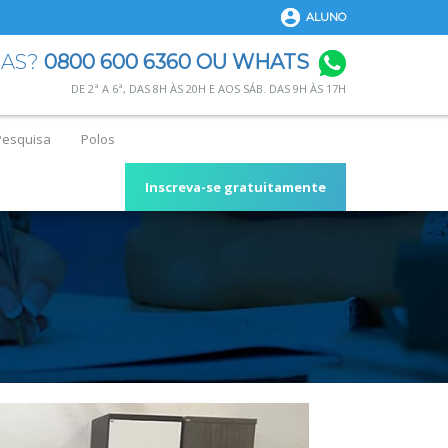
ALUNO
DAS?
0800 600 6360 OU WHATS
DE 2ª A 6ª, DAS 8H ÀS 20H E AOS SÁB. DAS 9H ÀS 17H
Pesquisa
Polos
Inscreva-se gratuitamente