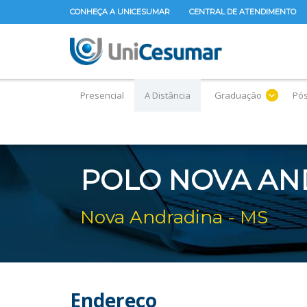
CONHEÇA A UNICESUMAR
CENTRAL DE ATENDIMENTO
Presencial
A Distância
Graduação
Pó
POLO NOVA AN
Nova Andradina - MS
Endereço