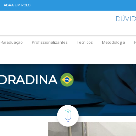
ABRA UM POLO
DÚVI
s-Graduação
Profissionalizantes
Técnicos
Metodologia
DRADINA