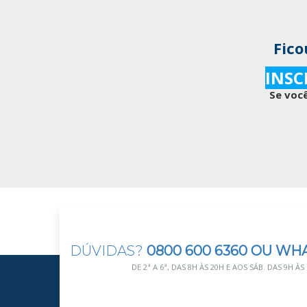
Fico
INSC
Se você
DÚVIDAS?
0800 600 6360 OU WH
DE 2ª A 6ª, DAS 8H ÀS 20H E AOS SÁB. DAS 9H ÀS