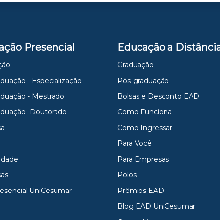
ação Presencial
Educação a Distânci
ção
Graduação
duação - Especialização
Pós-graduação
aduação - Mestrado
Bolsas e Desconto EAD
aduação -Doutorado
Como Funciona
sa
Como Ingressar
Para Você
idade
Para Empresas
as
Polos
resencial UniCesumar
Prêmios EAD
Blog EAD UniCesumar