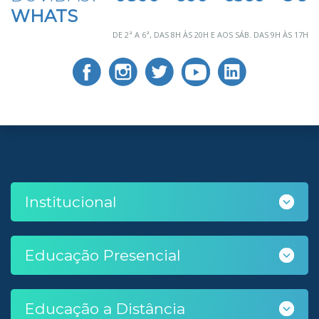
WHATS
DE 2ª A 6ª, DAS 8H ÀS 20H E AOS SÁB. DAS 9H ÀS 17H
Institucional
Educação Presencial
Educação a Distância