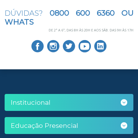
DÚVIDAS?
0800 600 6360 OU
WHATS
DE 2ª A 6ª, DAS 8H ÀS 20H E AOS SÁB. DAS 9H ÀS 17H
Institucional
Educação Presencial